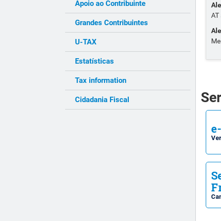
Apoio ao Contribuinte
Al
AT 
Grandes Contribuintes
Al
Me
U-TAX
Estatísticas
Tax information
Ser
Cidadania Fiscal
e
Ver
S
F
Can