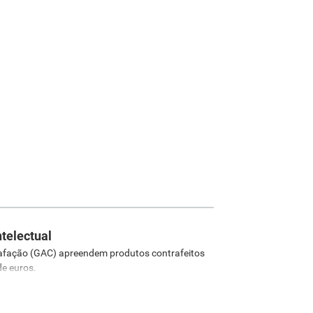
ntelectual
afação (GAC​) apreendem produtos contrafeitos
de euros.