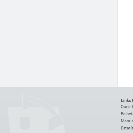
Links 
Quest
Folhet
Manuai
Estatí