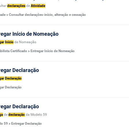
ultar
declarações
de
Atividade
dade > Consultar declarações-início, alteração e cessação
regar Início de Nomeação
gar
Início
de Nomeação
bilista Certificado > Entregar Início de Nomeação
regar Declaração
gar
Declaração
gar Declaração
regar Declaração
ga
de
declaração
da Modelo 59
o 59 > Entregar Declaração