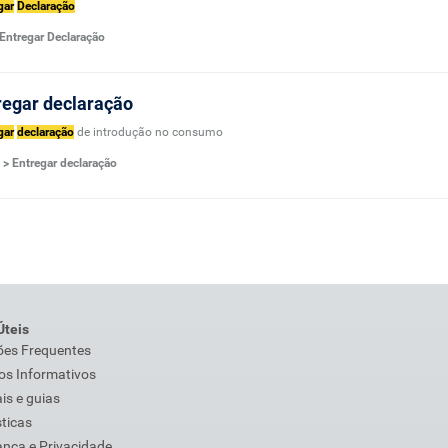
gar
Declaração
 Entregar Declaração
regar declaração
gar
declaração
de introdução no consumo
 > Entregar declaração
Úteis
ões Frequentes
os Informativos
s e guias
sticas
nça e Privacidade