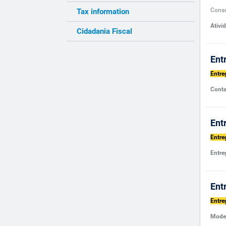
Cons
Tax information
Ativi
Cidadania Fiscal
Ent
Entre
Conta
Ent
Entre
Entre
Ent
Entre
Model