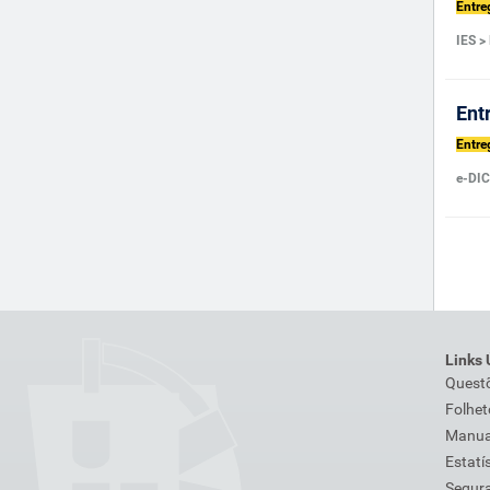
Entre
IES >
Ent
Entre
e-DIC
Links 
Quest
Folhet
Manuai
Estatí
Segura