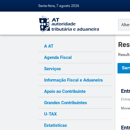
Sexta-feira, 7 agosto 2026
Res
A AT
Result
Agenda Fiscal
Ser
Serviços
Informação Fiscal e Aduaneira
Ent
Apoio ao Contribuinte
Entre
Grandes Contribuintes
Morad
U-TAX
Estatísticas
Ent