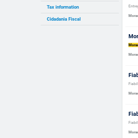
Entre
Tax information
Morad
Cidadania Fiscal
Mo
Mora
Mora
Fia
Fiabi
Morad
Fia
Fiabi
Morad