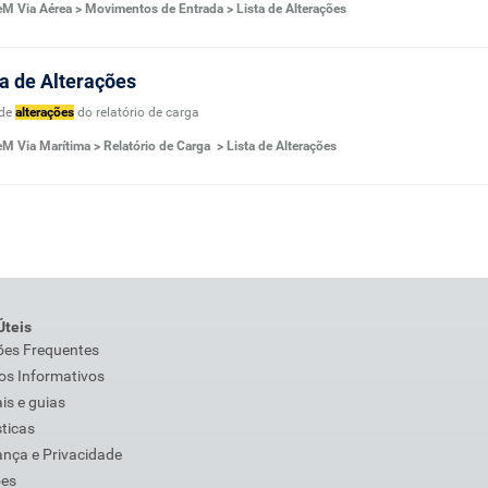
M Via Aérea > Movimentos de Entrada > Lista de Alterações
ta de Alterações
 de
alterações
do relatório de carga
M Via Marítima > Relatório de Carga > Lista de Alterações
Úteis
ões Frequentes
os Informativos
s e guias
sticas
nça e Privacidade
ões