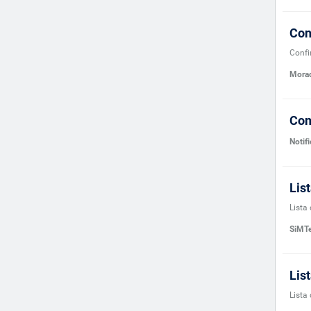
Con
Conf
Morad
Com
Notif
Lis
Lista
SiMTe
Lis
Lista