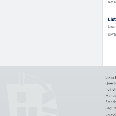
SiMTe
Lis
Lista
SiMTe
Links 
Quest
Folhet
Manuai
Estatí
Segura
Ligaç