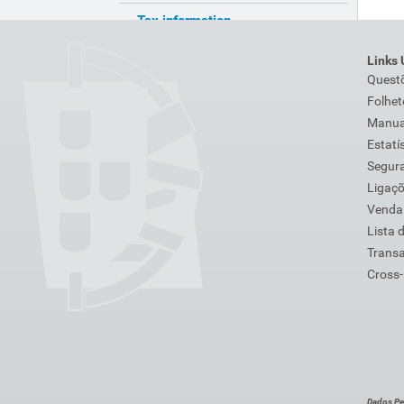
Tax information
Cidadania Fiscal
Links 
Quest
Folhet
Manuai
Estatí
Segura
Ligaç
Venda
Lista 
Transa
Cross-
Dados Pe