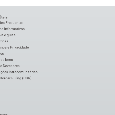
Úteis
ões Frequentes
os Informativos
s e guias
sticas
nça e Privacidade
ões
 de bens
de Devedores
ções Intracomunitárias
Border Ruling (CBR)
ssoais